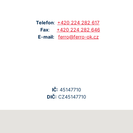
Tel
efon
:
+420
224
282
617
Fax
:
+420
224
282
646
E-mail:
ferro@ferro-ok.cz
IČ:
45147710
DIČ:
CZ45147710