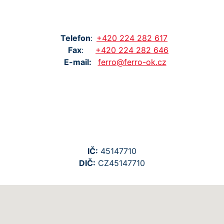
Tel
efon
:
+420
224
282
617
Fax
:
+420
224
282
646
E-mail:
ferro@ferro-ok.cz
IČ:
45147710
DIČ:
CZ45147710