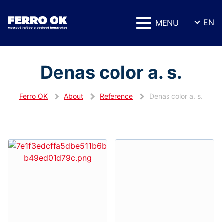
EN
MENU
Denas color a. s.
Ferro OK
About
Reference
Denas color a. s.