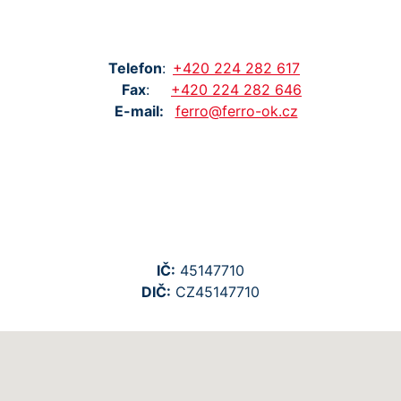
Tel
efon
:
+420
224
282
617
Fax
:
+420
224
282
646
E-mail:
ferro@ferro-ok.cz
IČ:
45147710
DIČ:
CZ45147710