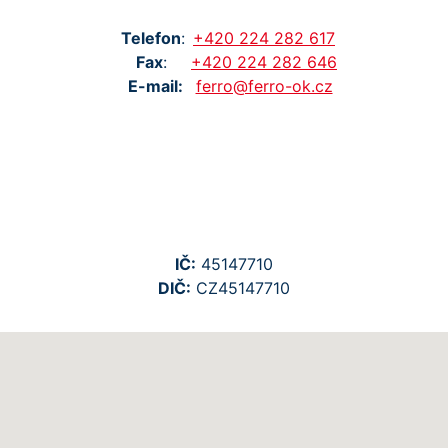
Tel
efon
:
+420
224
282
617
Fax
:
+420
224
282
646
E-mail:
ferro@ferro-ok.cz
IČ:
45147710
DIČ:
CZ45147710