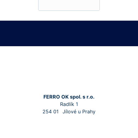
FERRO OK spol. s r.o.
Radlík 1
254 01
Jílové u Prahy