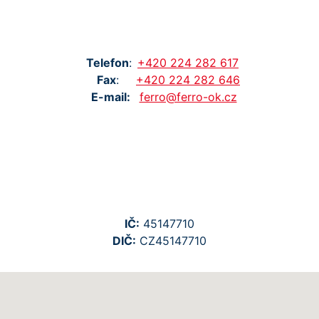
Tel
efon
:
+420
224
282
617
Fax
:
+420
224
282
646
E-mail:
ferro@ferro-ok.cz
IČ:
45147710
DIČ:
CZ45147710