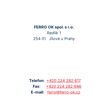
FERRO OK spol. s r.o.
Radlík 1
254 01
Jílové u Prahy
Tel
efon
:
+420
224
282
617
Fax
:
+420
224
282
646
E-mail:
ferro@ferro-ok.cz