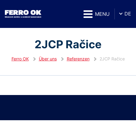
DE
MENU
2JCP Račice
Ferro OK
Über uns
Referenzen
2JCP Račice