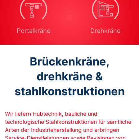
Portalkräne
Drehkräne
Brückenkräne,
drehkräne &
stahlkonstruktionen
Wir liefern Hubtechnik, bauliche und
technologische Stahlkonstruktionen für sämtliche
Arten der Industrieherstellung und erbringen
Service-Dienstleistungen sowie Revisionen von