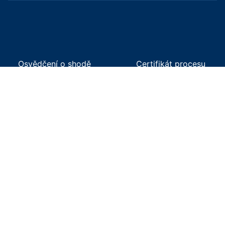
Osvědčení o shodě
Certifikát procesu
řízení výroby
svařování ČSN EN ISO
3824-2:2022
Certifikát procesu ČSN
Oprávnění ITI-elektrická
EN 1090
zařízení
projektování,výroba a
montáž OK,jeřábů a
drah