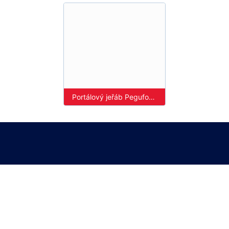
Portálový jeřáb Peguform Libáň