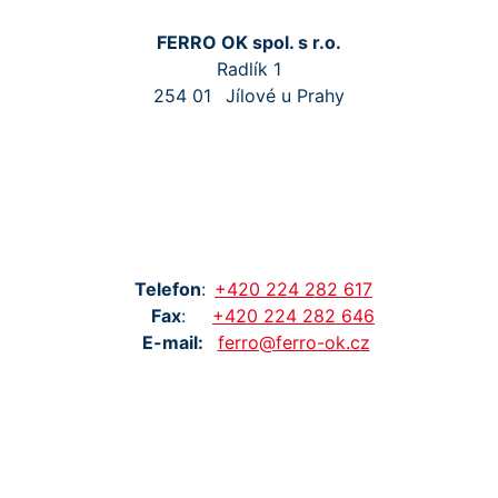
FERRO OK spol. s r.o.
Radlík 1
254 01
Jílové u Prahy
Tel
efon
:
+420
224
282
617
Fax
:
+420
224
282
646
E-mail:
ferro@ferro-ok.cz