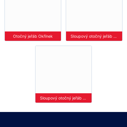
Otočný jeřáb Okřínek
Sloupový otočný jeřáb Buzuluk Komárov
Sloupový otočný jeřáb Škoda Plzeň