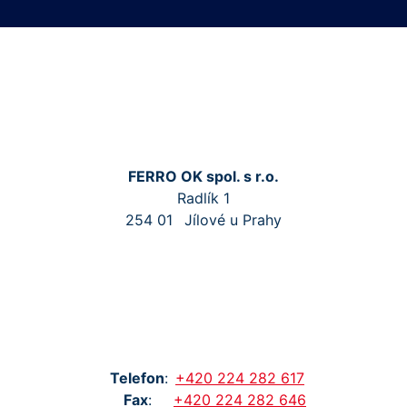
FERRO OK spol. s r.o.
Radlík 1
254 01
Jílové u Prahy
Tel
efon
:
+420
224
282
617
Fax
:
+420
224
282
646