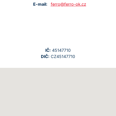
E-mail:
ferro@ferro-ok.cz
IČ:
45147710
DIČ:
CZ45147710