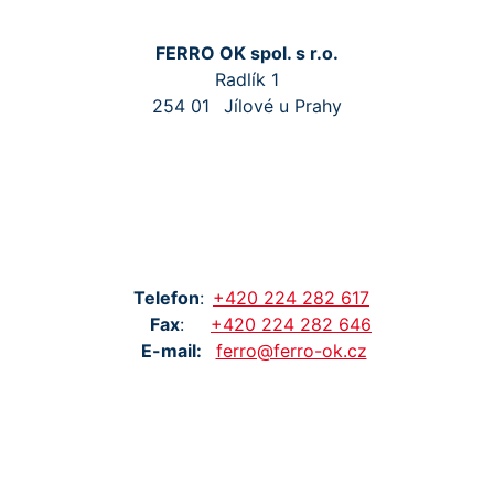
FERRO OK spol. s r.o.
Radlík 1
254 01
Jílové u Prahy
Tel
efon
:
+420
224
282
617
Fax
:
+420
224
282
646
E-mail:
ferro@ferro-ok.cz