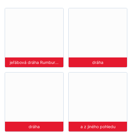
jeřábová dráha Rumburk - Benteler
dráha
dráha
a z jiného pohledu