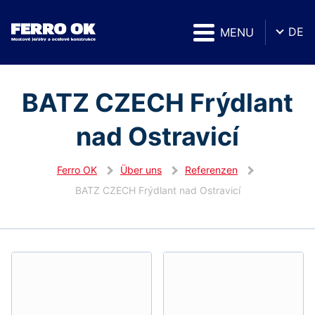
DE
MENU
BATZ CZECH Frýdlant
nad Ostravicí
Ferro OK
Über uns
Referenzen
BATZ CZECH Frýdlant nad Ostravicí