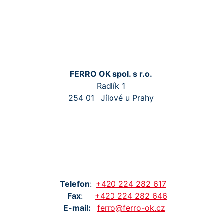
FERRO OK spol. s r.o.
Radlík 1
254 01
Jílové u Prahy
Tel
efon
:
+420
224
282
617
Fax
:
+420
224
282
646
E-mail:
ferro@ferro-ok.cz