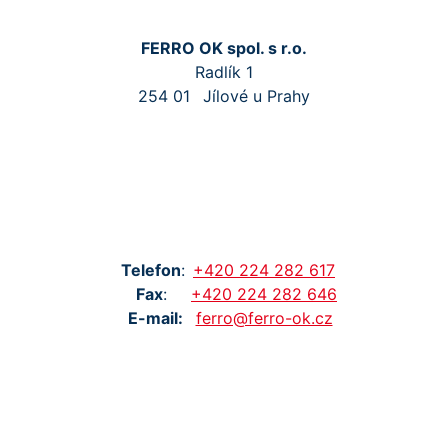
FERRO OK spol. s r.o.
Radlík 1
254 01
Jílové u Prahy
Tel
efon
:
+420
224
282
617
Fax
:
+420
224
282
646
E-mail:
ferro@ferro-ok.cz