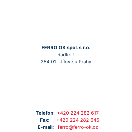
FERRO OK spol. s r.o.
Radlík 1
254 01
Jílové u Prahy
Tel
efon
:
+420
224
282
617
Fax
:
+420
224
282
646
E-mail:
ferro@ferro-ok.cz