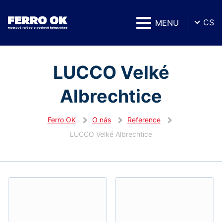
CS
MENU
LUCCO Velké
Albrechtice
Ferro OK
O nás
Reference
LUCCO Velké Albrechtice