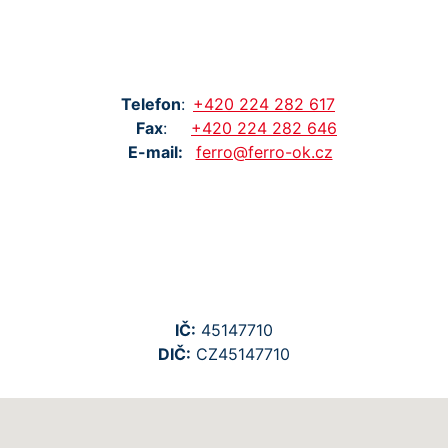
Tel
efon
:
+420
224
282
617
Fax
:
+420
224
282
646
E-mail:
ferro@ferro-ok.cz
IČ:
45147710
DIČ:
CZ45147710