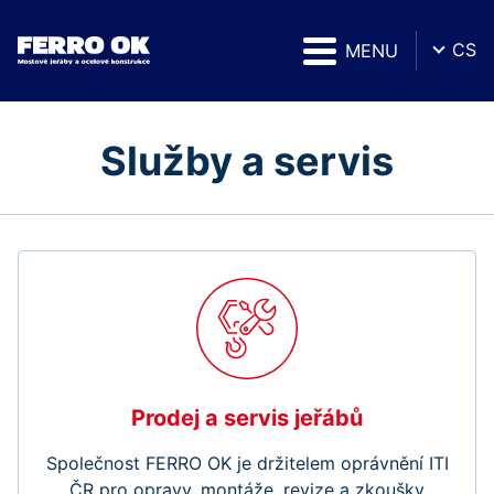
CS
MENU
Služby a servis
Prodej a servis jeřábů
Společnost FERRO OK je držitelem oprávnění ITI
ČR pro opravy, montáže, revize a zkoušky