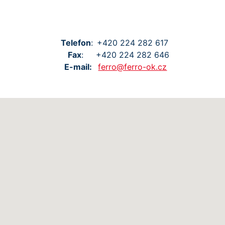
Tel
efon
:
+420
224
282
617
Fax
:
+420
224
282
646
E-mail:
ferro@ferro-ok.cz