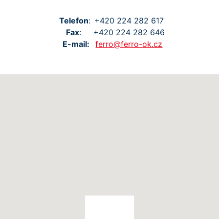
Tel
efon
:
+420
224
282
617
Fax
:
+420
224
282
646
E-mail:
ferro@ferro-ok.cz