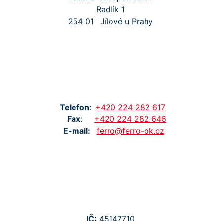
Radlík 1
254 01
Jílové u Prahy
Tel
efon
:
+420
224
282
617
Fax
:
+420
224
282
646
E-mail:
ferro@ferro-ok.cz
IČ:
45147710