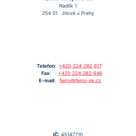
Radlík 1
254 01
Jílové u Prahy
Tel
efon
:
+420
224
282
617
Fax
:
+420
224
282
646
E-mail:
ferro@ferro-ok.cz
IČ:
45147710