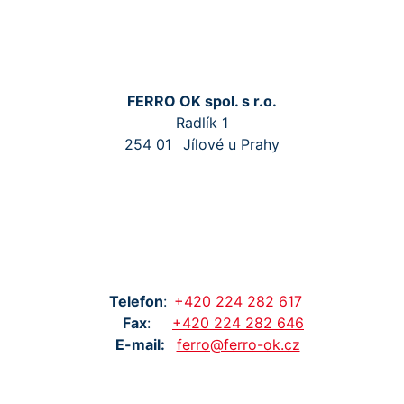
FERRO OK spol. s r.o.
Radlík 1
254 01
Jílové u Prahy
Tel
efon
:
+420
224
282
617
Fax
:
+420
224
282
646
E-mail:
ferro@ferro-ok.cz