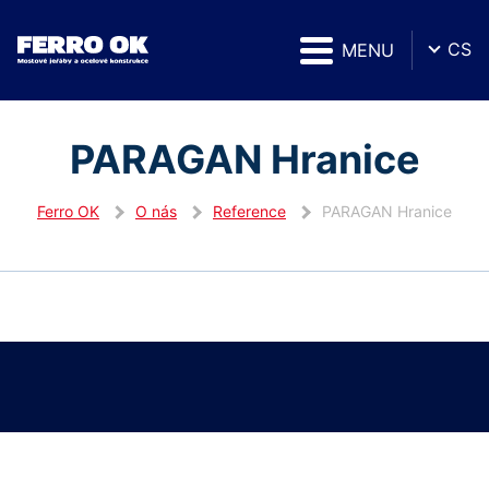
CS
MENU
PARAGAN Hranice
Ferro OK
O nás
Reference
PARAGAN Hranice