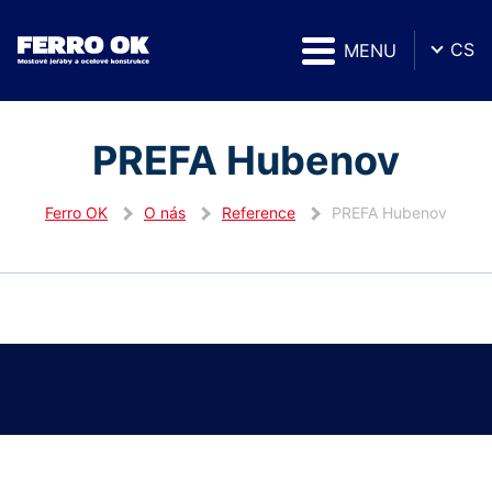
CS
MENU
PREFA Hubenov
Ferro OK
O nás
Reference
PREFA Hubenov