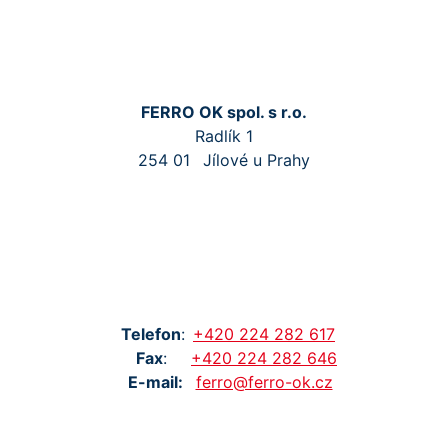
FERRO OK spol. s r.o.
Radlík 1
254 01
Jílové u Prahy
Tel
efon
:
+420
224
282
617
Fax
:
+420
224
282
646
E-mail:
ferro@ferro-ok.cz