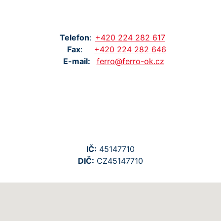
Tel
efon
:
+420
224
282
617
Fax
:
+420
224
282
646
E-mail:
ferro@ferro-ok.cz
IČ:
45147710
DIČ:
CZ45147710