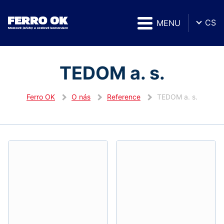
CS
MENU
TEDOM a. s.
Ferro OK
O nás
Reference
TEDOM a. s.